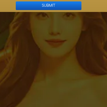
SUBMIT