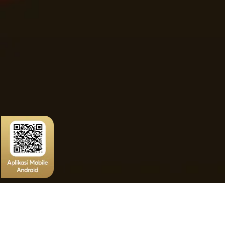
TENTANG KAMI
LINK ALTERNA