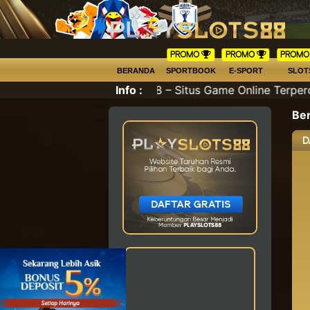
PROMO
PROMO
PROM
BERANDA
SPORTBOOK
E-SPORT
SLOT
i PLAYSLOTS88 – Situs Game Online Terpercaya & Terlengka
Info :
Be
D